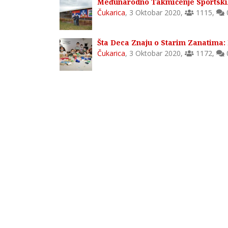
Međunarodno Takmičenje Sportski
Čukarica
,
3 Oktobar 2020
,
1115
,
Šta Deca Znaju o Starim Zanatima:
Čukarica
,
3 Oktobar 2020
,
1172
,