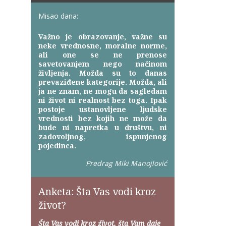
Misao dana:
Važno je obrazovanje, važne su
neke vrednosne, moralne norme,
ali one se ne prenose
savetovanjem nego načinom
življenja. Možda su to danas
prevaziđene kategorije. Možda, ali
ja ne znam, ne mogu da sagledam
ni život ni realnost bez toga. Ipak
postoje ustanovljene ljudske
vrednosti bez kojih ne može da
bude ni napretka u društvu, ni
zadovoljnog, ispunjenog
pojedinca.
Predrag Miki Manojlović
Anketa: Šta Vas vodi kroz
život?
Šta Vas vodi kroz život, šta Vam daje