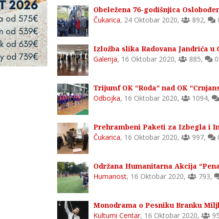
Obeležena 76-godišnjica Oslobođe
Čukarica
,
24 Oktobar 2020
,
892
,
Izložba slika Radovana Jandrića u G
Galerija
,
16 Oktobar 2020
,
885
,
0
Trijumf OK “Roda” nad OK “Crnjan
Odbojka
,
16 Oktobar 2020
,
1094
,
Prehrambeni Paketi za Izbegla i In
Čukarica
,
16 Oktobar 2020
,
997
,
Održana Humanitarna Akcija “Penal
Humanost
,
16 Oktobar 2020
,
793
,
Monodrama o Pesniku Branku Miljk
Kulturni Centar
,
16 Oktobar 2020
,
9