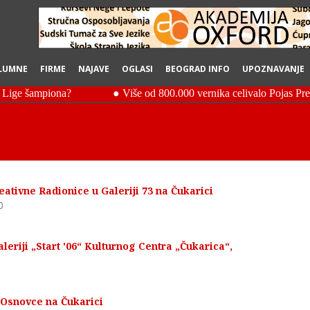
LUMNE
FIRME
NAJAVE
OGLASI
BEOGRAD INFO
UPOZNAVANJE
ativne Radionice u Galeriji 73 na Čukarici
0
leriji „Start '06“ Kulturnog Centra „Čukarica“,
 Osnovce na Čukarici