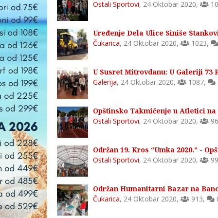
Ostali Sportovi
,
24 Oktobar 2020
,
10
Uređenje Dela Ulice Siniše Stankov
Čukarica
,
24 Oktobar 2020
,
1023
,
U Susret Mitrovdanu: U Galeriji 73 
Galerija
,
24 Oktobar 2020
,
1087
,
Opštinsko Takmičenje u Atletici na
Ostali Sportovi
,
24 Oktobar 2020
,
96
Održan 19. Kros “Umka 2020.” - Opš
Ostali Sportovi
,
24 Oktobar 2020
,
99
Održan Humanitarni Bazar na Bano
Čukarica
,
24 Oktobar 2020
,
913
,