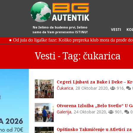
Ne želimo da budemo prvi, želimo
VESTI
KO
samo da Vam prenesemo ISTINU!
Vesti - Tag: čukarica
Cegeri Ljubavi za Bake i Deke – Kre
Čukarica
,
28 Oktobar 2020
,
916
,
Otvorena Izložba „Belo Svetlo“ U Ga
Galerija
,
24 Oktobar 2020
,
901
,
0
Opštinsko Takmičenje u Atletici za