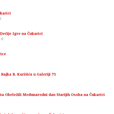
karici
0
Dečije Igre na Čukarici
0
rice
Rajka R. Karišića u Galeriji 73
ba Obeležili Međunarodni dan Starijih Osoba na Čukarici