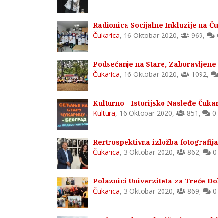
Radionica Socijalne Inkluzije na Ču
Čukarica
,
16 Oktobar 2020
,
969
,
Podsećanje na Stare, Zaboravljene 
Čukarica
,
16 Oktobar 2020
,
1092
,
Kulturno - Istorijsko Nasleđe Čuka
Kultura
,
16 Oktobar 2020
,
851
,
0
Rertrospektivna izložba fotografija 
Čukarica
,
3 Oktobar 2020
,
862
,
0
Polaznici Univerziteta za Treće Do
Čukarica
,
3 Oktobar 2020
,
869
,
0