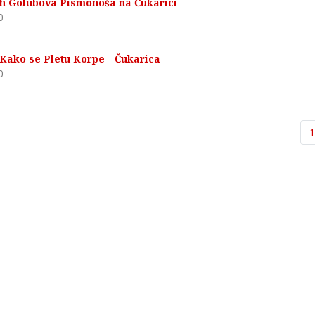
h Golubova Pismonoša na Čukarici
0
 Kako se Pletu Korpe - Čukarica
0
1