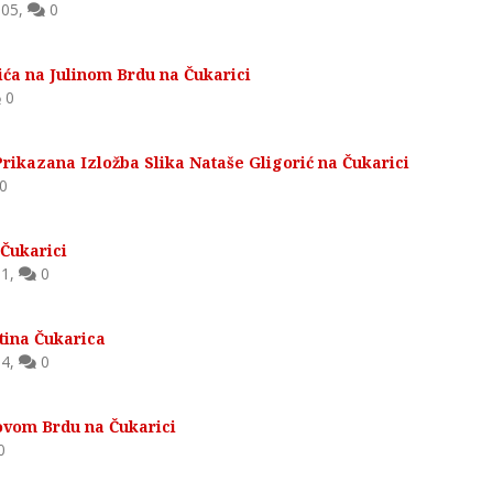
05
,
0
ića na Julinom Brdu na Čukarici
0
Prikazana Izložba Slika Nataše Gligorić na Čukarici
0
 Čukarici
1
,
0
tina Čukarica
4
,
0
vom Brdu na Čukarici
0