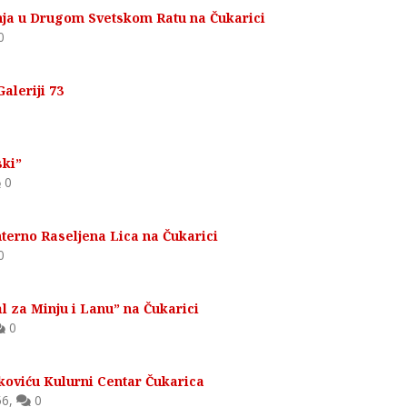
nja u Drugom Svetskom Ratu na Čukarici
0
aleriji 73
ski”
0
terno Raseljena Lica na Čukarici
0
 za Minju i Lanu” na Čukarici
0
oviću Kulurni Centar Čukarica
56
,
0