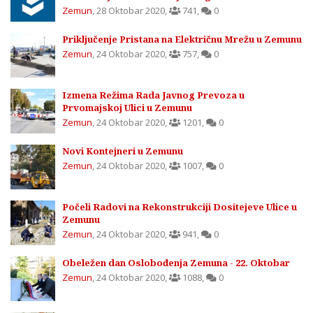
Zemun
,
28 Oktobar 2020
,
741
,
0
Priključenje Pristana na Električnu Mrežu u Zemunu
Zemun
,
24 Oktobar 2020
,
757
,
0
Izmena Režima Rada Javnog Prevoza u
Prvomajskoj Ulici u Zemunu
Zemun
,
24 Oktobar 2020
,
1201
,
0
Novi Kontejneri u Zemunu
Zemun
,
24 Oktobar 2020
,
1007
,
0
Počeli Radovi na Rekonstrukciji Dositejeve Ulice u
Zemunu
Zemun
,
24 Oktobar 2020
,
941
,
0
Obeležen dan Oslobođenja Zemuna - 22. Oktobar
Zemun
,
24 Oktobar 2020
,
1088
,
0