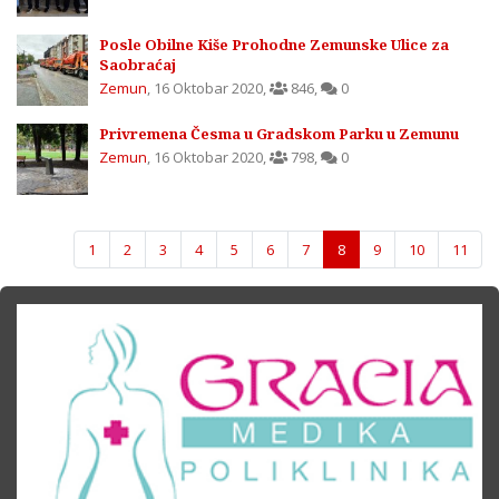
Posle Obilne Kiše Prohodne Zemunske Ulice za
Saobraćaj
Zemun
,
16 Oktobar 2020
,
846
,
0
Privremena Česma u Gradskom Parku u Zemunu
Zemun
,
16 Oktobar 2020
,
798
,
0
1
2
3
4
5
6
7
8
9
10
11