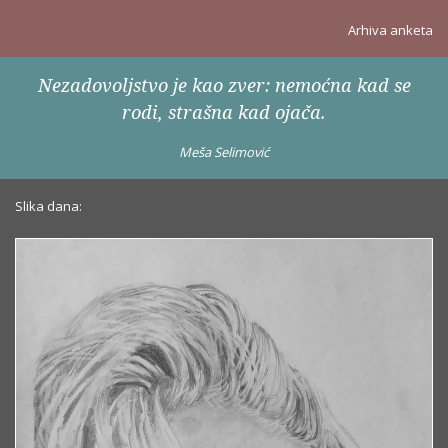
Arhiva anketa
Nezadovoljstvo je kao zver: nemoćna kad se
rodi, strašna kad ojača.
Meša Selimović
Slika dana: