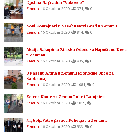
Opština Nagradila ”Vukovce”
Zemun
,
16 Oktobar 2020
,
974
,
0
Novi Kontejneri u Naselju Novi Grad u Zemunu
Zemun
,
16 Oktobar 2020
,
914
,
0
Akcija Sakupimo Zimsku Odeću za Napuštenu Decu
u Zemunu
Zemun
,
16 Oktobar 2020
,
835
,
0
U Naselju Altina u Zemunu Prohodne Ulice za
Saobraćaj
Zemun
,
16 Oktobar 2020
,
1081
,
0
Zelene Kante za Zemun Polje i Batajnicu
Zemun
,
16 Oktobar 2020
,
1019
,
0
Najbolji Vatrogasac i Policajac u Zemunu
Zemun
,
16 Oktobar 2020
,
933
,
0