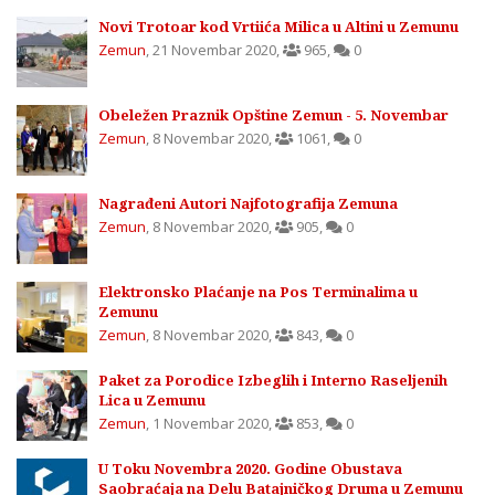
Novi Trotoar kod Vrtiića Milica u Altini u Zemunu
Zemun
,
21 Novembar 2020
,
965
,
0
Obeležen Praznik Opštine Zemun - 5. Novembar
Zemun
,
8 Novembar 2020
,
1061
,
0
Nagrađeni Autori Najfotografija Zemuna
Zemun
,
8 Novembar 2020
,
905
,
0
Elektronsko Plaćanje na Pos Terminalima u
Zemunu
Zemun
,
8 Novembar 2020
,
843
,
0
Paket za Porodice Izbeglih i Interno Raseljenih
Lica u Zemunu
Zemun
,
1 Novembar 2020
,
853
,
0
U Toku Novembra 2020. Godine Obustava
Saobraćaja na Delu Batajničkog Druma u Zemunu