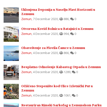
Uklonjena Deponija u Naselju Plavi Horizonti u
Zemunu
Zemun
,
7 Decembar 2020
,
886
,
0
Otvorena Kovid Bolnica u Batajnici u Zemunu
Zemun
,
4 Decembar 2020
,
994
,
0
Obaveštenje za Plovila Čamce u Zemunu
Zemun
,
4 Decembar 2020
,
866
,
0
Besplatno Odnošenje Kabastog Otpada u Zemunu
Zemun
,
4 Decembar 2020
,
1289
,
0
Očišćeno Stepenište kod Ulice Izletnički Put u
Zemunu
Zemun
,
4 Decembar 2020
,
1061
,
0
Restauriran Rimski Sarkofag u Zemunskom Parku