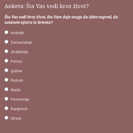
Anketa: Šta Vas vodi kroz život?
Šta Vas vodi kroz život, šta Vam daje snagu da idete napred, da
ustanete ujutru iz kreveta?
Instinkt
Saosećanje
Znatiželja
Ponos
Ljubav
Razum
Nada
Poverenje
Ranjivost
Strast