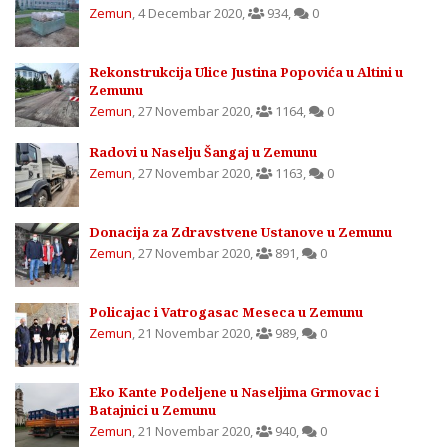
Zemun
,
4 Decembar 2020
,
934
,
0
Rekonstrukcija Ulice Justina Popovića u Altini u
Zemunu
Zemun
,
27 Novembar 2020
,
1164
,
0
Radovi u Naselju Šangaj u Zemunu
Zemun
,
27 Novembar 2020
,
1163
,
0
Donacija za Zdravstvene Ustanove u Zemunu
Zemun
,
27 Novembar 2020
,
891
,
0
Policajac i Vatrogasac Meseca u Zemunu
Zemun
,
21 Novembar 2020
,
989
,
0
Eko Kante Podeljene u Naseljima Grmovac i
Batajnici u Zemunu
Zemun
,
21 Novembar 2020
,
940
,
0