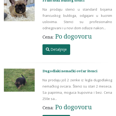
Francuski Buldog štenci
Na prodaju stenci u standard bojama
francuskog buldoga, odgajani u kucnim
uslovima. Stenci su profesionalno
odnegovani i u novi dom odlaze nakon...
Po dogovoru
Cena:
Detaljnije
Dugodlaki nemački ovčar štenci
Na prodaju još 2 zenke iz legla dugodlakog
nemačkog ovcara. Štenci su stari 2 meseca.
Sa papirima, moguca kupovina i bez. Cena
250e sa...
Po dogovoru
Cena: