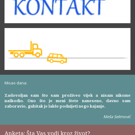
Misao dana:
Zadovoljan sam što sam proživeo vijek a nisam nikome
naškodio. Ono što je meni štete naneseno, davno sam
zaboravio, gubitak je lakše podnijeti nego kajanje.
Meša Selimović
Anketa: Šta Vas vodi kroz život?