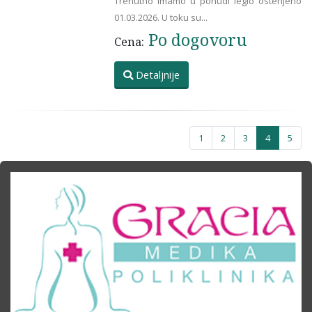
Trenutno imamo u ponudi leglo ostenjeno
01.03.2026. U toku su...
Po dogovoru
Cena:
Detaljnije
1
2
3
4
5