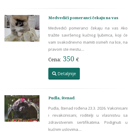
Medvedići pomeranci čekaju na vas
Medvedići pomeranci čekaju na vas Ako
tražite savršenog kućnog ljubimca, koji će
vam svakodnevno mamiti osmeh na lice, na
pravom ste mestu....
350
Cena:
€
Detaljnije
Pudla, štenad
Pudla, štenad rođena 23.3. 2026. Vakcinisani
i revakcinisani, roditelji u vlasnistvu sa
zdravstvenim sertifikatima. Podignuti u
kućnim uslovima....