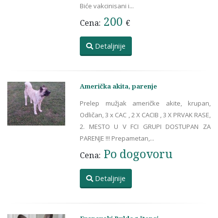
Biće vakcinisani i...
200
Cena:
€
Detaljnije
Američka akita, parenje
Prelep mužjak američke akite, krupan,
Odličan, 3 x CAC , 2 X CACIB , 3 X PRVAK RASE,
2. MESTO U V FCI GRUPI DOSTUPAN ZA
PARENJE !!! Prepametan,...
Po dogovoru
Cena:
Detaljnije