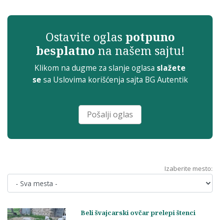
Ostavite oglas
potpuno
besplatno
na našem sajtu!
Klikom na dugme za slanje oglasa
slažete
se
sa
Uslovima korišćenja sajta
BG Autentik
Pošalji oglas
Izaberite mesto:
Beli švajcarski ovčar prelepi štenci