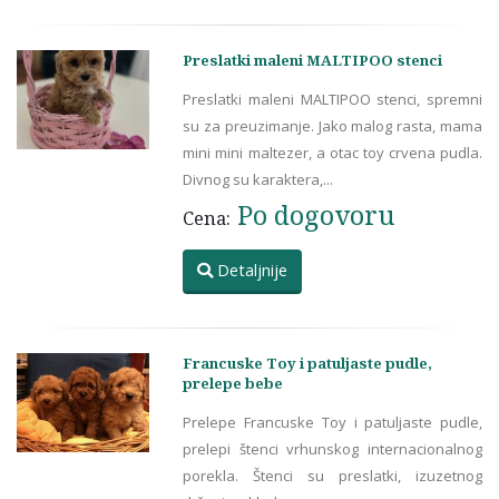
Preslatki maleni MALTIPOO stenci
Preslatki maleni MALTIPOO stenci, spremni
su za preuzimanje. Jako malog rasta, mama
mini mini maltezer, a otac toy crvena pudla.
Divnog su karaktera,...
Po dogovoru
Cena:
Detaljnije
Francuske Toy i patuljaste pudle,
prelepe bebe
Prelepe Francuske Toy i patuljaste pudle,
prelepi štenci vrhunskog internacionalnog
porekla. Štenci su preslatki, izuzetnog