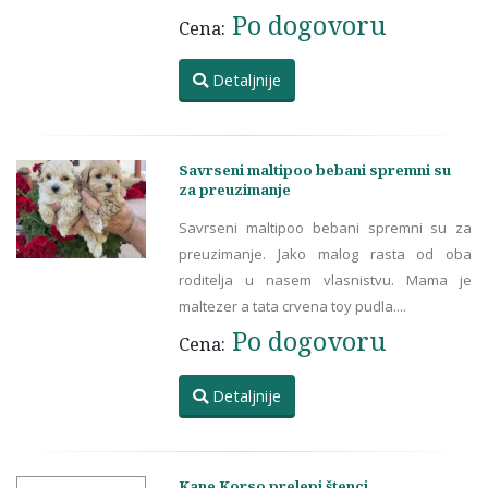
Po dogovoru
Cena:
Detaljnije
Savrseni maltipoo bebani spremni su
za preuzimanje
Savrseni maltipoo bebani spremni su za
preuzimanje. Jako malog rasta od oba
roditelja u nasem vlasnistvu. Mama je
maltezer a tata crvena toy pudla....
Po dogovoru
Cena:
Detaljnije
Kane Korso prelepi štenci