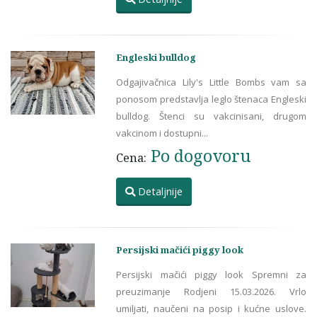
Engleski bulldog
Odgajivačnica Lily's Little Bombs vam sa
ponosom predstavlja leglo štenaca Engleski
bulldog. Štenci su vakcinisani, drugom
vakcinom i dostupni...
Po dogovoru
Cena:
Detaljnije
Persijski mačići piggy look
Persijski mačići piggy look Spremni za
preuzimanje Rodjeni 15.03.2026. Vrlo
umiljati, naučeni na posip i kućne uslove.