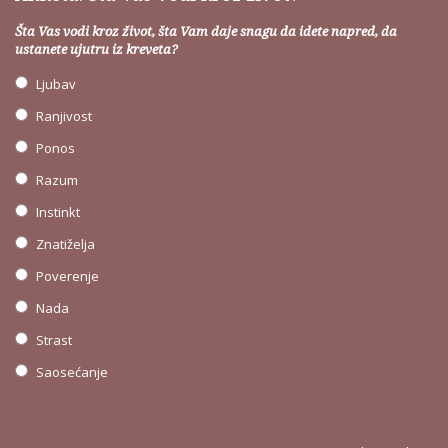
Šta Vas vodi kroz život, šta Vam daje snagu da idete napred, da
ustanete ujutru iz kreveta?
Ljubav
Ranjivost
Ponos
Razum
Instinkt
Znatiželja
Poverenje
Nada
Strast
Saosećanje