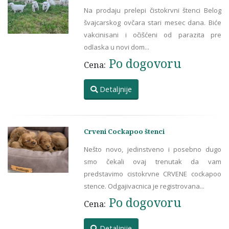
Na prodaju prelepi čistokrvni štenci Belog
švajcarskog ovčara stari mesec dana. Biće
vakcinisani i očišćeni od parazita pre
odlaska u novi dom...
Po dogovoru
Cena:
Detaljnije
Crveni Cockapoo štenci
Nešto novo, jedinstveno i posebno dugo
smo čekali ovaj trenutak da vam
predstavimo cistokrvne CRVENE cockapoo
stence. Odgajivacnica je registrovana...
Po dogovoru
Cena:
Detaljnije