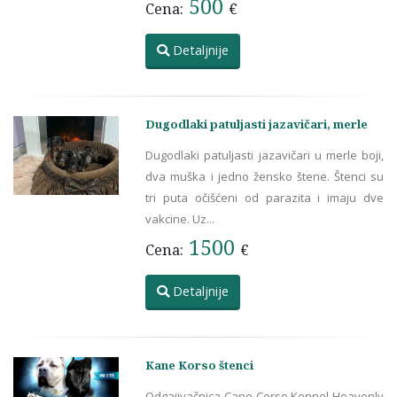
500
Cena:
€
Detaljnije
Dugodlaki patuljasti jazavičari, merle
Dugodlaki patuljasti jazavičari u merle boji,
dva muška i jedno žensko štene. Štenci su
tri puta očišćeni od parazita i imaju dve
vakcine. Uz...
1500
Cena:
€
Detaljnije
Kane Korso štenci
Odgajivačnica Cane Corso Kennel Heavenly