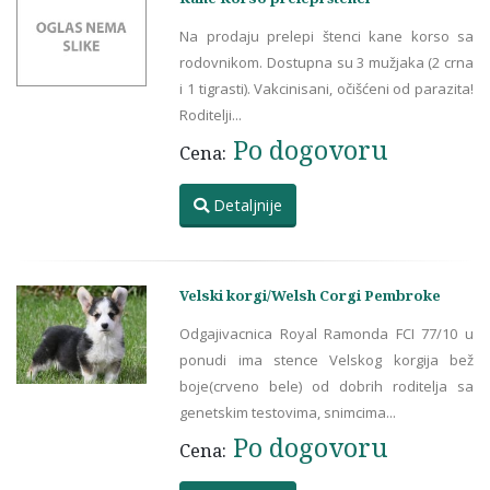
Na prodaju prelepi štenci kane korso sa
rodovnikom. Dostupna su 3 mužjaka (2 crna
i 1 tigrasti). Vakcinisani, očišćeni od parazita!
Roditelji...
Po dogovoru
Cena:
Detaljnije
Velski korgi/Welsh Corgi Pembroke
Odgajivacnica Royal Ramonda FCI 77/10 u
ponudi ima stence Velskog korgija bež
boje(crveno bele) od dobrih roditelja sa
genetskim testovima, snimcima...
Po dogovoru
Cena: