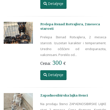
Detaljnije
Prelepa štenad Rotvajlera, 2 meseca
starosti
Prelepa štenad Rotvajlera, 2 meseca
starosti. Izuzetan karakter i temperament.
Uredno očišćeni od endoparazita,
vakcinisani. Poreklo od...
300
Cena:
€
Detaljnije
Zapadnosibirska lajka štenci
Na prodaju štenci ZAPADNOSIBIRSKE LAJKE
stari 2 meseca. Cena dogovor. Kontakt: