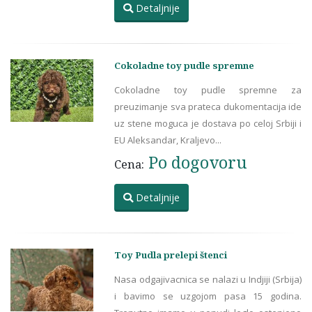
Detaljnije
Cokoladne toy pudle spremne
Cokoladne toy pudle spremne za
preuzimanje sva prateca dukomentacija ide
uz stene moguca je dostava po celoj Srbiji i
EU Aleksandar, Kraljevo...
Po dogovoru
Cena:
Detaljnije
Toy Pudla prelepi štenci
Nasa odgajivacnica se nalazi u Indjiji (Srbija)
i bavimo se uzgojom pasa 15 godina.