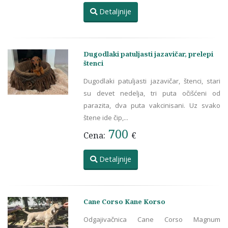
Detaljnije
Dugodlaki patuljasti jazavičar, prelepi
štenci
Dugodlaki patuljasti jazavičar, štenci, stari
su devet nedelja, tri puta očišćeni od
parazita, dva puta vakcinisani. Uz svako
štene ide čip,...
700
Cena:
€
Detaljnije
Cane Corso Kane Korso
Odgajivačnica Cane Corso Magnum