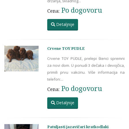
držanja, skladnog...
Po dogovoru
Cena:
Detaljnije
Crvene TOY PUDLE
Crvene TOY PUDLE, prelepi štenci spremni
za novi dom. U ponudi 3 dečaka i devojčica,
primili prvu vakcinu. Više informacija na
telefon:...
Po dogovoru
Cena:
Detaljnije
Patuljasti jazavičari kratkodlaki