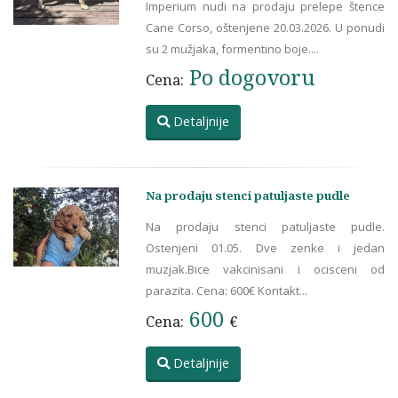
Imperium nudi na prodaju prelepe štence
Cane Corso, oštenjene 20.03.2026. U ponudi
su 2 mužjaka, formentino boje....
Po dogovoru
Cena:
Detaljnije
Na prodaju stenci patuljaste pudle
Na prodaju stenci patuljaste pudle.
Ostenjeni 01.05. Dve zenke i jedan
muzjak.Bice vakcinisani i ocisceni od
parazita. Cena: 600€ Kontakt...
600
Cena:
€
Detaljnije