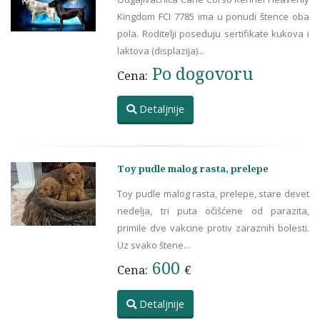
Kingdom FCI 7785 ima u ponudi štence oba
pola. Roditelji poseduju sertifikate kukova i
laktova (displazija)...
Po dogovoru
Cena:
Detaljnije
Toy pudle malog rasta, prelepe
Toy pudle malog rasta, prelepe, stare devet
nedelja, tri puta očišćene od parazita,
primile dve vakcine protiv zaraznih bolesti.
Uz svako štene...
600
Cena:
€
Detaljnije