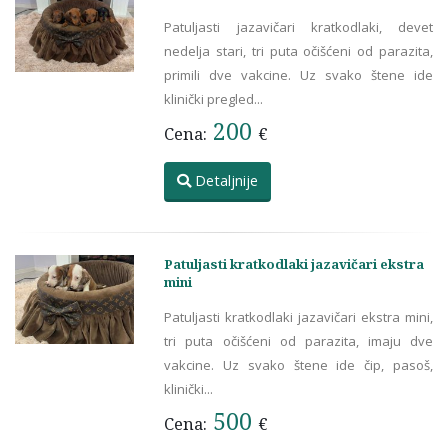
Patuljasti jazavičari kratkodlaki, devet
nedelja stari, tri puta očišćeni od parazita,
primili dve vakcine. Uz svako štene ide
klinički pregled...
200
Cena:
€
Detaljnije
Patuljasti kratkodlaki jazavičari ekstra
mini
Patuljasti kratkodlaki jazavičari ekstra mini,
tri puta očišćeni od parazita, imaju dve
vakcine. Uz svako štene ide čip, pasoš,
klinički...
500
Cena:
€