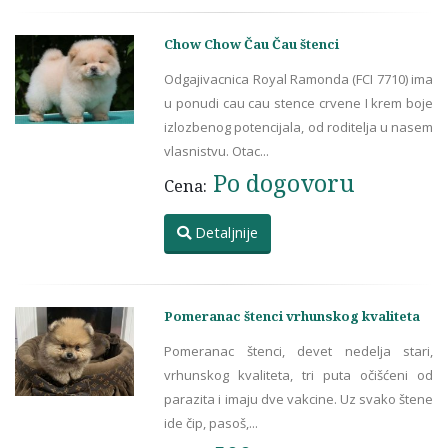
Chow Chow Čau Čau štenci
Odgajivacnica Royal Ramonda (FCI 7710) ima
u ponudi cau cau stence crvene I krem boje
izlozbenog potencijala, od roditelja u nasem
vlasnistvu. Otac...
Po dogovoru
Cena:
Detaljnije
Pomeranac štenci vrhunskog kvaliteta
Pomeranac štenci, devet nedelja stari,
vrhunskog kvaliteta, tri puta očišćeni od
parazita i imaju dve vakcine. Uz svako štene
ide čip, pasoš,...