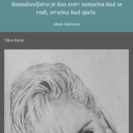
Nezadovoljstvo je kao zver: nemoćna kad se
rodi, strašna kad ojača.
Meša Selimović
Slika dana: