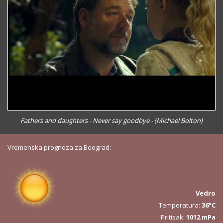
Fathers and daughters - Never say goodbye - (Michael Bolton)
Vremenska prognoza za Beograd:
Vedro
Temperatura:
36°C
Pritisak:
1012 mPa