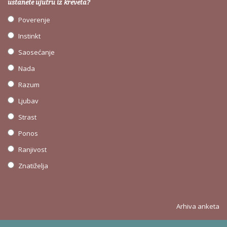
ustanete ujutru iz kreveta?
Poverenje
Instinkt
Saosećanje
Nada
Razum
Ljubav
Strast
Ponos
Ranjivost
Znatiželja
Arhiva anketa