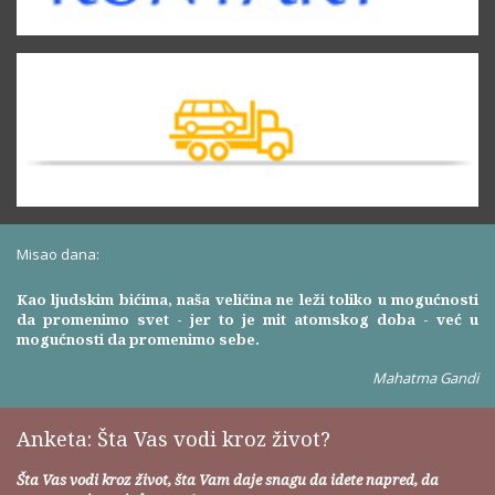
Misao dana:
Kao ljudskim bićima, naša veličina ne leži toliko u mogućnosti
da promenimo svet - jer to je mit atomskog doba - već u
mogućnosti da promenimo sebe.
Mahatma Gandi
Anketa: Šta Vas vodi kroz život?
Šta Vas vodi kroz život, šta Vam daje snagu da idete napred, da