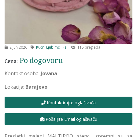
2 Jun 2026
Kućni Ljubimci
,
Psi
115 pregleda
Po dogovoru
Cena:
Kontakt osoba:
Jovana
Lokacija:
Barajevo
Kontaktirajte oglašivača
Pošaljite Email oglašivaču
Preslatki maleni MALTIPOO stenci, spremni su za