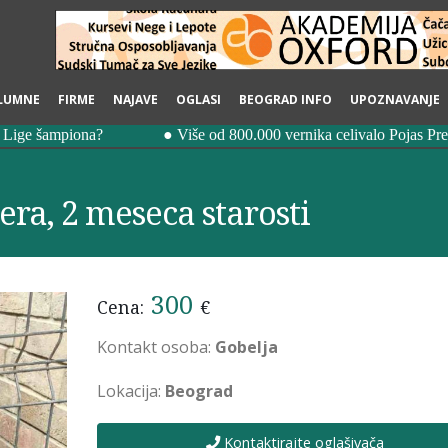
LUMNE
FIRME
NAJAVE
OGLASI
BEOGRAD INFO
UPOZNAVANJE
era, 2 meseca starosti
300
Cena:
€
Kontakt osoba:
Gobelja
Lokacija:
Beograd
Kontaktirajte oglašivača