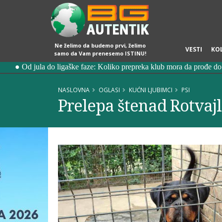
Ne želimo da budemo prvi, želimo
VESTI
KO
samo da Vam prenesemo ISTINU!
NASLOVNA
OGLASI
KUĆNI LJUBIMCI
PSI
Prelepa štenad Rotvajl