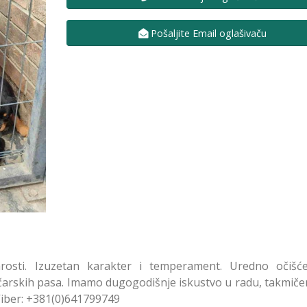
Pošaljite Email oglašivaču
arosti. Izuzetan karakter i temperament. Uredno očišć
ičarskih pasa. Imamo dugogodišnje iskustvo u radu, takmičen
iber: +381(0)641799749