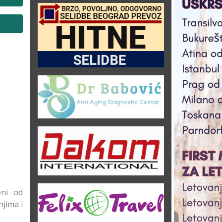
eni od
jima i