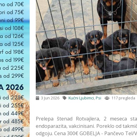
3 Jun 2026
Kućni Ljubimci
,
Psi
117 pregleda
Prelepa štenad Rotvajlera, 2 meseca st
endoparazita, vakcinisani. Poreklo od takm
odgoju. Cena 300€ GOBELJA - Pančevo Tel/V