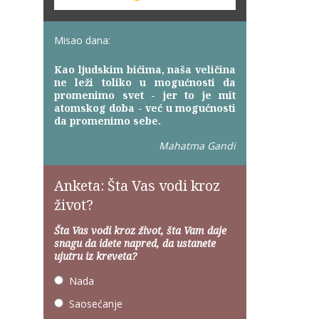
Misao dana:
Kao ljudskim bićima, naša veličina
ne leži toliko u mogućnosti da
promenimo svet - jer to je mit
atomskog doba - već u mogućnosti
da promenimo sebe.
Mahatma Gandi
Anketa: Šta Vas vodi kroz
život?
Šta Vas vodi kroz život, šta Vam daje
snagu da idete napred, da ustanete
ujutru iz kreveta?
Nada
Saosećanje