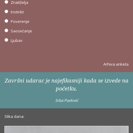
Znatiželja
Instinkt
Poverenje
Saosećanje
Ljubav
Arhiva anketa
Završni udarac je najefikasniji kada se izvede na
početku.
Srba Pavlović
Slika dana: