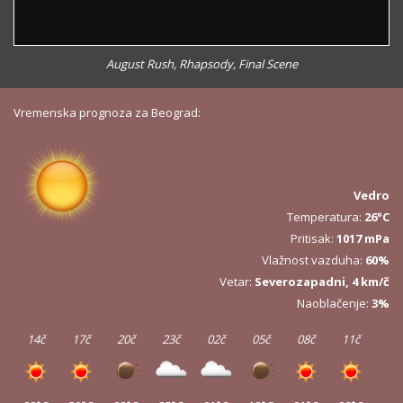
August Rush, Rhapsody, Final Scene
Vremenska prognoza za Beograd:
Vedro
Temperatura:
26°C
Pritisak:
1017 mPa
Vlažnost vazduha:
60%
Vetar:
Severozapadni, 4 km/č
Naoblačenje:
3%
14č
17č
20č
23č
02č
05č
08č
11č