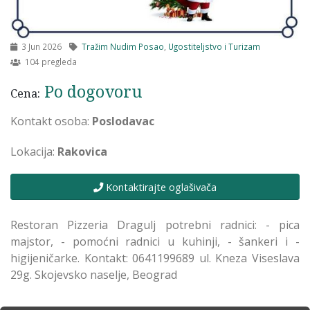
3 Jun 2026
Tražim Nudim Posao
,
Ugostiteljstvo i Turizam
104 pregleda
Po dogovoru
Cena:
Kontakt osoba:
Poslodavac
Lokacija:
Rakovica
Kontaktirajte oglašivača
Restoran Pizzeria Dragulj potrebni radnici: - pica
majstor, - pomoćni radnici u kuhinji, - šankeri i -
higijeničarke. Kontakt: 0641199689 ul. Kneza Viseslava
29g. Skojevsko naselje, Beograd