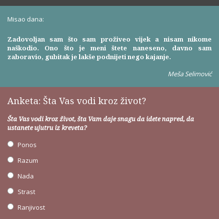
Misao dana:
Zadovoljan sam što sam proživeo vijek a nisam nikome
naškodio. Ono što je meni štete naneseno, davno sam
zaboravio, gubitak je lakše podnijeti nego kajanje.
Meša Selimović
Anketa: Šta Vas vodi kroz život?
Šta Vas vodi kroz život, šta Vam daje snagu da idete napred, da
ustanete ujutru iz kreveta?
Ponos
Razum
Nada
Strast
Ranjivost