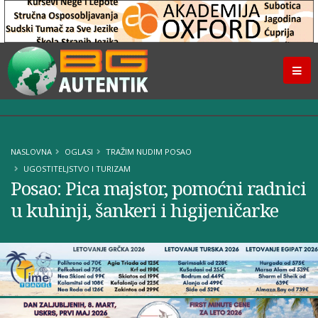
NASLOVNA
OGLASI
TRAŽIM NUDIM POSAO
UGOSTITELJSTVO I TURIZAM
Posao: Pica majstor, pomoćni radnici
u kuhinji, šankeri i higijeničarke