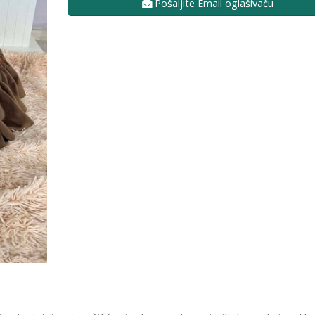
Pošaljite Email oglašivaču