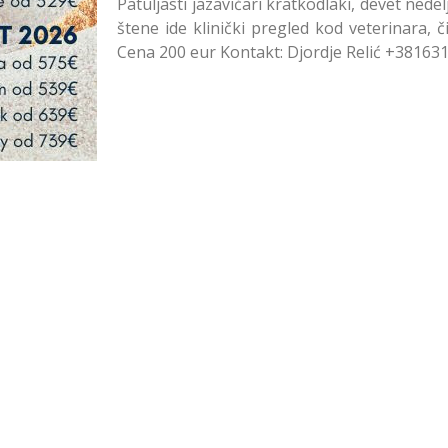
Patuljasti jazavičari kratkodlaki, devet nedel
štene ide klinički pregled kod veterinara, 
Cena 200 eur Kontakt: Djordje Relić +38163