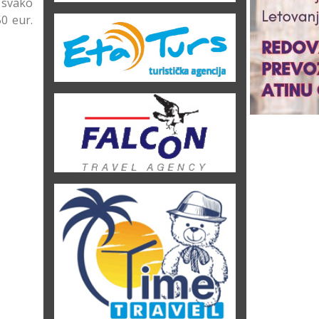
z svako
50 eur.