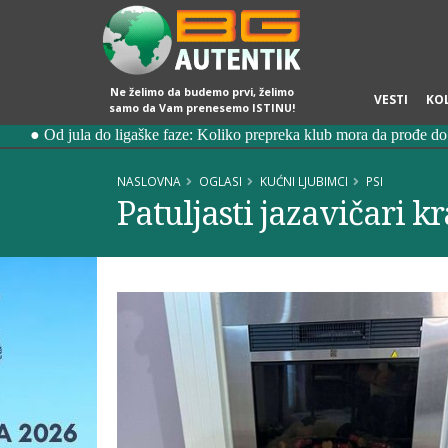
Ne želimo da budemo prvi, želimo
VESTI
KO
samo da Vam prenesemo ISTINU!
NASLOVNA
OGLASI
KUĆNI LJUBIMCI
PSI
Patuljasti jazavičari k