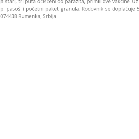
ja stari, tri puta očišćeni od parazita, primili dve vakcine. U
čip, pasoš i početni paket granula. Rodovnik se doplaćuje 
1074438 Rumenka, Srbija