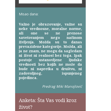
Misao dana:
Važno je obrazovanje, važne su
neke vrednosne, moralne norme,
ali one se ne prenose
savetovanjem nego načinom
življenja. Možda su to danas
prevaziđene kategorije. Možda, ali
ja ne znam, ne mogu da sagledam
ni život ni realnost bez toga. Ipak
postoje ustanovljene ljudske
vrednosti bez kojih ne može da
bude ni napretka u društvu, ni
zadovoljnog, ispunjenog
pojedinca.
Predrag Miki Manojlović
Anketa: Šta Vas vodi kroz
život?