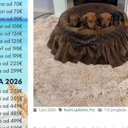
1 Jun 2026
Kućni Ljubimci
,
Psi
112 pregleda