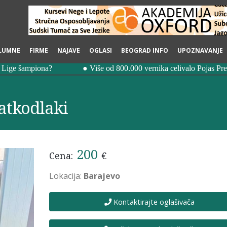
LUMNE
FIRME
NAJAVE
OGLASI
BEOGRAD INFO
UPOZNAVANJE
ratkodlaki
200
Cena:
€
Lokacija:
Barajevo
Kontaktirajte oglašivača