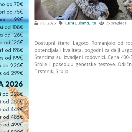
7 Jul 2026
Kućni Ljubimci
,
Psi
75 pregleda
Dostupni štenci Lagoto Romanjolo od rodit
potencijala i kvaliteta, pogodni za dalji uzgo
Štencima su izvadjeni rodovnici. Cena 400-
Srbije i poseduju genetske testove. Odli
Trstenik, Srbija