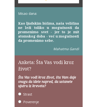
Misao dana:
Kao ljudskim bićima, naša veličina
ne leži toliko u mogućnosti da
promenimo svet - jer to je mit
atomskog doba - već u mogućnosti
da promenimo sebe.
Mahatma Gandi
Anketa: Šta Vas vodi kroz
život?
Šta Vas vodi kroz život, šta Vam daje
snagu da idete napred, da ustanete
ujutru iz kreveta?
Strast
Poverenje