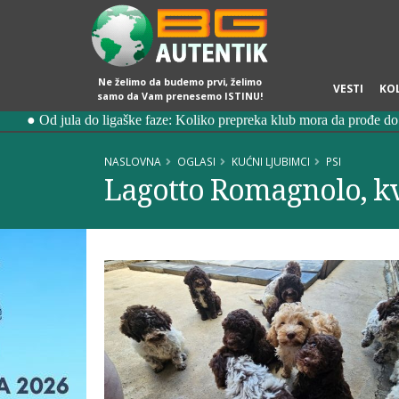
Ne želimo da budemo prvi, želimo
VESTI
KO
samo da Vam prenesemo ISTINU!
NASLOVNA
OGLASI
KUĆNI LJUBIMCI
PSI
Lagotto Romagnolo, kva