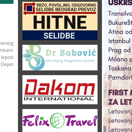
žbenog
nisani.
lepoti
 Dejan