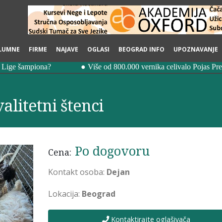
LUMNE
FIRME
NAJAVE
OGLASI
BEOGRAD INFO
UPOZNAVANJE
litetni štenci
Po dogovoru
Cena:
Kontakt osoba:
Dejan
Lokacija:
Beograd
Kontaktirajte oglašivača