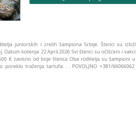
elja juniorskih i zrelih šampiona Srbije. Štenci su izlo
j. Datum kotenja: 22.April.2026 Svi štenci su očišćeni i vakci
500 € zavisno od boje štenca Oba roditelja su šampioni u 
čno poreklo traženja tartufa. . . POVOLJNO +381/66066062