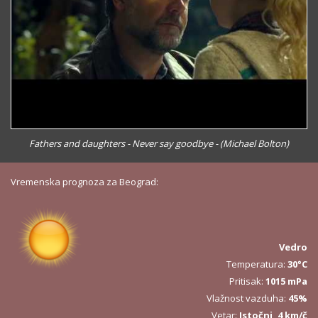
Fathers and daughters - Never say goodbye - (Michael Bolton)
Vremenska prognoza za Beograd:
Vedro
Temperatura:
30°C
Pritisak:
1015 mPa
Vlažnost vazduha:
45%
Vetar:
Istočni, 4 km/č