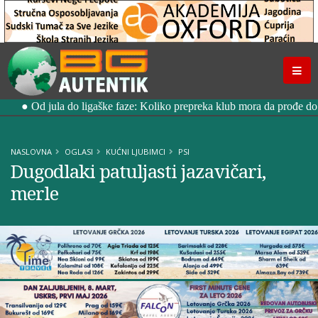
NASLOVNA
OGLASI
KUĆNI LJUBIMCI
PSI
Dugodlaki patuljasti jazavičari,
merle