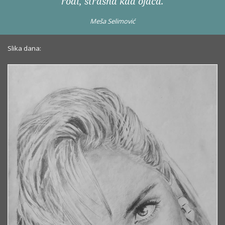
rodi, strašna kad ojača.
Meša Selimović
Slika dana: