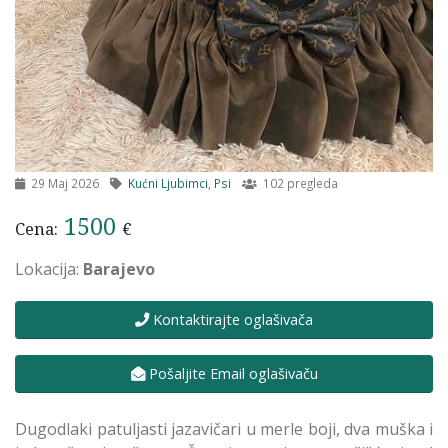
29 Maj 2026
Kućni Ljubimci
,
Psi
102 pregleda
1500
Cena:
€
Lokacija:
Barajevo
Kontaktirajte oglašivača
Pošaljite Email oglašivaču
Dugodlaki patuljasti jazavičari u merle boji, dva muška i