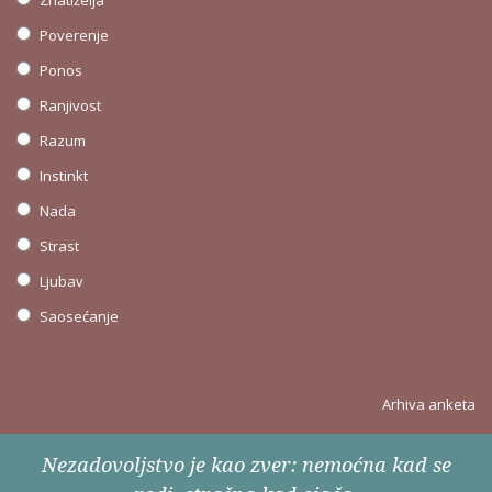
Poverenje
Ponos
Ranjivost
Razum
Instinkt
Nada
Strast
Ljubav
Saosećanje
Arhiva anketa
Nezadovoljstvo je kao zver: nemoćna kad se