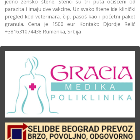
jedno žensko štene. Štenci su tri puta očišćeni od
parazita i imaju dve vakcine. Uz svako štene ide klinički
pregled kod veterinara, čip, pasoš kao i početni paket
granula. Cena je 1500 eur Kontakt: Djordje Relić
+381631074438 Rumenka, Srbija