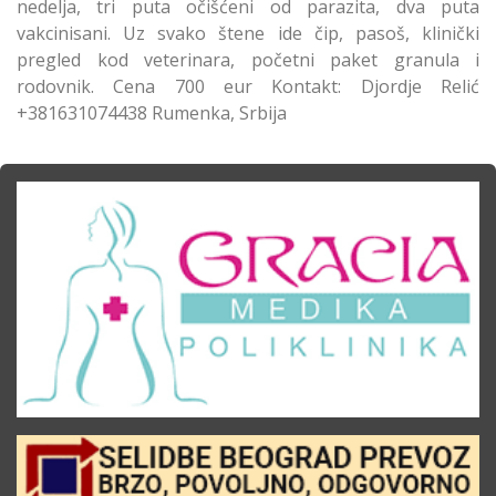
nedelja, tri puta očišćeni od parazita, dva puta
vakcinisani. Uz svako štene ide čip, pasoš, klinički
pregled kod veterinara, početni paket granula i
rodovnik. Cena 700 eur Kontakt: Djordje Relić
+381631074438 Rumenka, Srbija