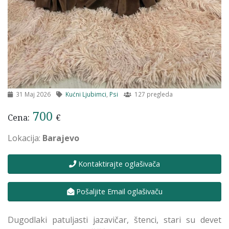
31 Maj 2026
Kućni Ljubimci
,
Psi
127 pregleda
700
Cena:
€
Lokacija:
Barajevo
Kontaktirajte oglašivača
Pošaljite Email oglašivaču
Dugodlaki patuljasti jazavičar, štenci, stari su devet