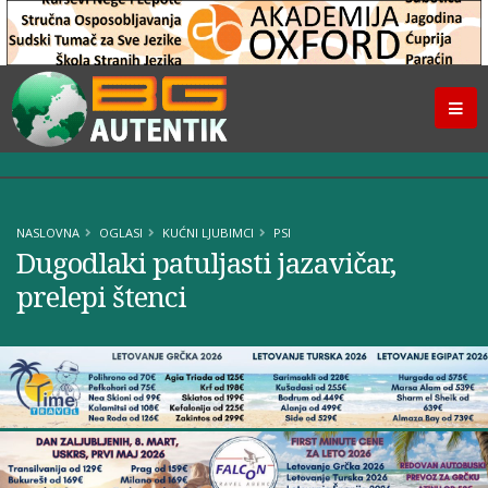
NASLOVNA
OGLASI
KUĆNI LJUBIMCI
PSI
Dugodlaki patuljasti jazavičar,
prelepi štenci