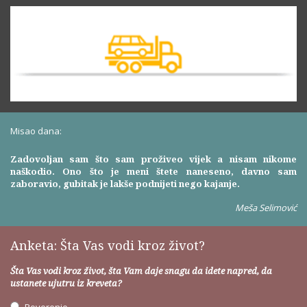
Misao dana:
Zadovoljan sam što sam proživeo vijek a nisam nikome
naškodio. Ono što je meni štete naneseno, davno sam
zaboravio, gubitak je lakše podnijeti nego kajanje.
Meša Selimović
Anketa: Šta Vas vodi kroz život?
Šta Vas vodi kroz život, šta Vam daje snagu da idete napred, da
ustanete ujutru iz kreveta?