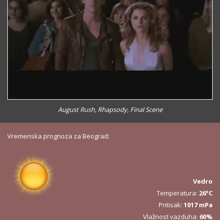
August Rush, Rhapsody, Final Scene
Vremenska prognoza za Beograd:
Vedro
Temperatura:
26°C
Pritisak:
1017 mPa
Vlažnost vazduha:
60%