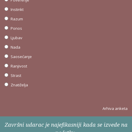
Poverenje
Instinkt
Razum
Ponos
Ljubav
Nada
Saosećanje
Ranjivost
Strast
Znatiželja
Arhiva anketa
Završni udarac je najefikasniji kada se izvede na