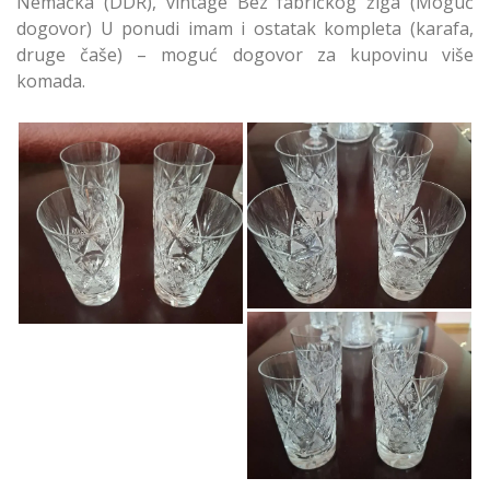
Nemačka (DDR), vintage Bez fabričkog žiga (Moguć
dogovor) U ponudi imam i ostatak kompleta (karafa,
druge čaše) – moguć dogovor za kupovinu više
komada.
Prodajem DDR
Prodajem DDR
vintage kristalne čaše
vintage kristalne čaše
4 kom - Srbija
4 kom - Beograd
Prodajem DDR
vintage kristalne čaše