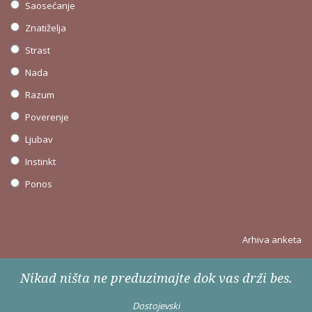
Saosećanje
Znatiželja
Strast
Nada
Razum
Poverenje
Ljubav
Instinkt
Ponos
Arhiva anketa
Nikad ništa ne preduzimajte dok vas drži bes.
Dostojevski