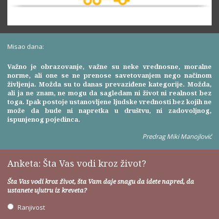
Misao dana:
Važno je obrazovanje, važne su neke vrednosne, moralne
norme, ali one se ne prenose savetovanjem nego načinom
življenja. Možda su to danas prevaziđene kategorije. Možda,
ali ja ne znam, ne mogu da sagledam ni život ni realnost bez
toga. Ipak postoje ustanovljene ljudske vrednosti bez kojih ne
može da bude ni napretka u društvu, ni zadovoljnog,
ispunjenog pojedinca.
Predrag Miki Manojlović
Anketa: Šta Vas vodi kroz život?
Šta Vas vodi kroz život, šta Vam daje snagu da idete napred, da
ustanete ujutru iz kreveta?
Ranjivost