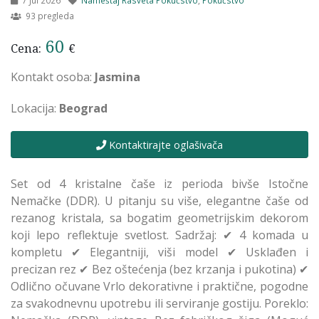
7 Jul 2026
Nameštaj Rasveta Pokućstvo
,
Pokućstvo
93 pregleda
60
Cena:
€
Kontakt osoba:
Jasmina
Lokacija:
Beograd
Kontaktirajte oglašivača
Set od 4 kristalne čaše iz perioda bivše Istočne
Nemačke (DDR). U pitanju su više, elegantne čaše od
rezanog kristala, sa bogatim geometrijskim dekorom
koji lepo reflektuje svetlost. Sadržaj: ✔ 4 komada u
kompletu ✔ Elegantniji, viši model ✔ Usklađen i
precizan rez ✔ Bez oštećenja (bez krzanja i pukotina) ✔
Odlično očuvane Vrlo dekorativne i praktične, pogodne
za svakodnevnu upotrebu ili serviranje gostiju. Poreklo: