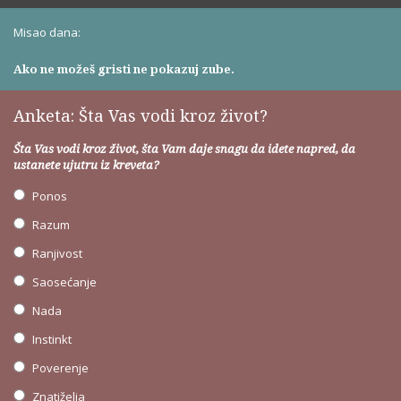
Misao dana:
Ako ne možeš gristi ne pokazuj zube.
Anketa: Šta Vas vodi kroz život?
Šta Vas vodi kroz život, šta Vam daje snagu da idete napred, da
ustanete ujutru iz kreveta?
Ponos
Razum
Ranjivost
Saosećanje
Nada
Instinkt
Poverenje
Znatiželja