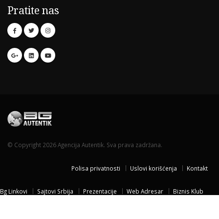
Pratite nas
© Copyright 2026 Agencija Autentik. Sva prava zadržana.
Polisa privatnosti
Uslovi korišćenja
Kontakt
Bg Linkovi
Sajtovi Srbija
Prezentacije
Web Adresar
Biznis Klub
Naissus Niš
Dom za stare
Temisvar Izlet