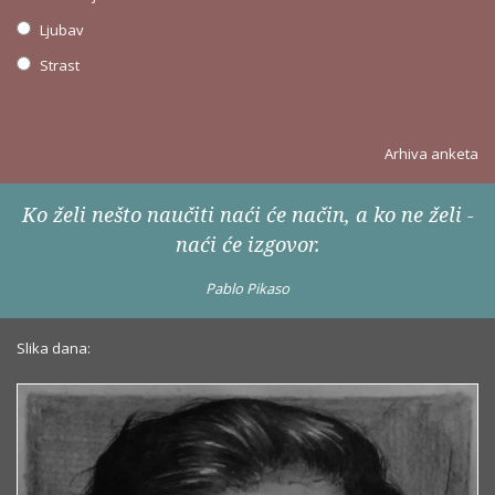
Ljubav
Strast
Arhiva anketa
Ko želi nešto naučiti naći će način, a ko ne želi -
naći će izgovor.
Pablo Pikaso
Slika dana: