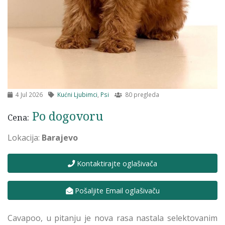
4 Jul 2026
Kućni Ljubimci
,
Psi
80 pregleda
Po dogovoru
Cena:
Lokacija:
Barajevo
Kontaktirajte oglašivača
Pošaljite Email oglašivaču
Cavapoo, u pitanju je nova rasa nastala selektovanim