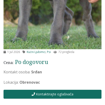
1 Jul 2026
Kućni Ljubimci
,
Psi
72 pregleda
Po dogovoru
Cena:
Kontakt osoba:
Srđan
Lokacija:
Obrenovac
Kontaktirajte oglašivača