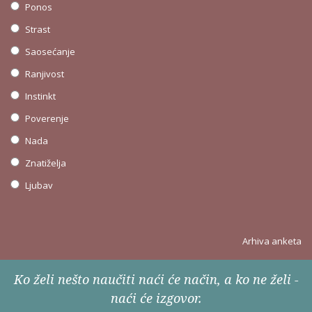
Ponos
Strast
Saosećanje
Ranjivost
Instinkt
Poverenje
Nada
Znatiželja
Ljubav
Arhiva anketa
Ko želi nešto naučiti naći će način, a ko ne želi -
naći će izgovor.