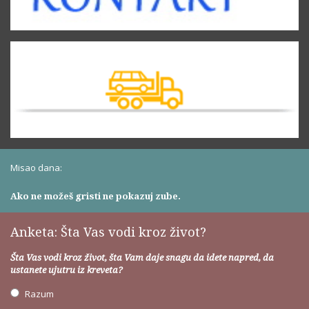
Misao dana:
Ako ne možeš gristi ne pokazuj zube.
Anketa: Šta Vas vodi kroz život?
Šta Vas vodi kroz život, šta Vam daje snagu da idete napred, da
ustanete ujutru iz kreveta?
Razum