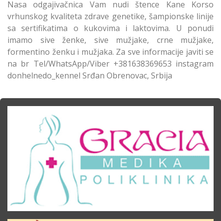
Nasa odgajivačnica Vam nudi štence Kane Korso
vrhunskog kvaliteta zdrave genetike, šampionske linije
sa sertifikatima o kukovima i laktovima. U ponudi
imamo sive ženke, sive mužjake, crne mužjake,
formentino ženku i mužjaka. Za sve informacije javiti se
na br Tel/WhatsApp/Viber +381638369653 instagram
donhelnedo_kennel Srđan Obrenovac, Srbija