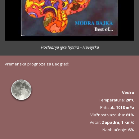
Poslednja igra leptira - Havajska
Vremenska prognoza za Beograd:
Vedro
Temperatura:
20°C
Pritisak:
1018 mPa
Vlažnost vazduha:
61%
Vetar:
Zapadni, 1 km/č
Naoblačenje:
6%