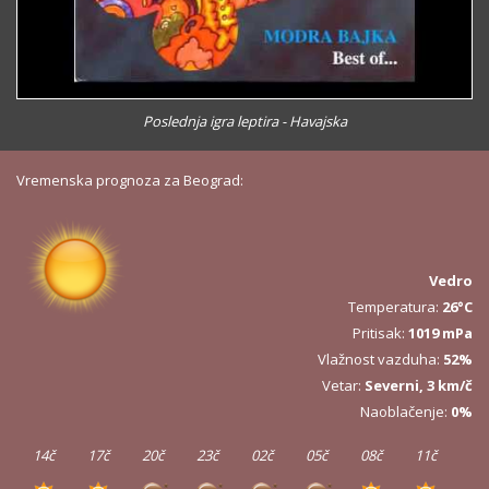
Poslednja igra leptira - Havajska
Vremenska prognoza za Beograd:
Vedro
Temperatura:
26°C
Pritisak:
1019 mPa
Vlažnost vazduha:
52%
Vetar:
Severni, 3 km/č
Naoblačenje:
0%
14č
17č
20č
23č
02č
05č
08č
11č