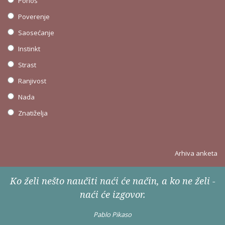
Ponos
Poverenje
Saosećanje
Instinkt
Strast
Ranjivost
Nada
Znatiželja
Arhiva anketa
Ko želi nešto naučiti naći će način, a ko ne želi -
naći će izgovor.
Pablo Pikaso