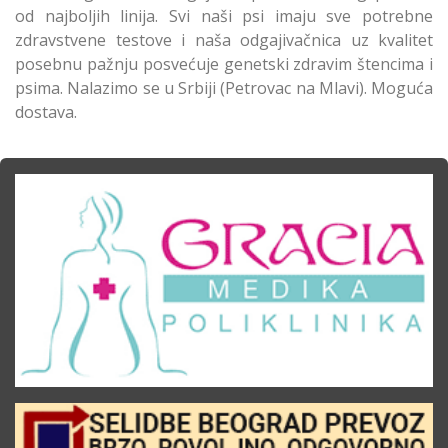
od najboljih linija. Svi naši psi imaju sve potrebne
zdravstvene testove i naša odgajivačnica uz kvalitet
posebnu pažnju posvećuje genetski zdravim štencima i
psima. Nalazimo se u Srbiji (Petrovac na Mlavi). Moguća
dostava.