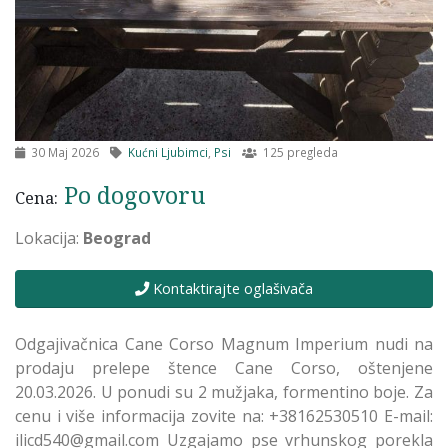
30 Maj 2026
Kućni Ljubimci
,
Psi
125 pregleda
Po dogovoru
Cena:
Lokacija:
Beograd
Kontaktirajte oglašivača
Odgajivačnica Cane Corso Magnum Imperium nudi na
prodaju prelepe štence Cane Corso, oštenjene
20.03.2026. U ponudi su 2 mužjaka, formentino boje. Za
cenu i više informacija zovite na: +38162530510 E-mail:
ilicd540@gmail.com Uzgajamo pse vrhunskog porekla