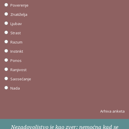
Poverenje
Znatiželja
Ljubav
Strast
Razum
Instinkt
Ponos
Ranjivost
Saosećanje
Nada
Arhiva anketa
Nezadovoljstvo je kao zver: nemoćna kad se