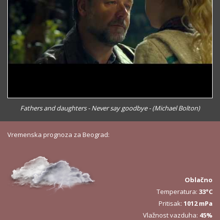
Fathers and daughters - Never say goodbye - (Michael Bolton)
Vremenska prognoza za Beograd:
Oblačno
Temperatura:
33°C
Pritisak:
1012 mPa
Vlažnost vazduha:
45%