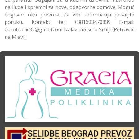
na ljude i spremni za nove, odgovorne domove. Moguć
dogovor oko prevoza. Za više informacija pošaljite
poruku. Kontakt tel: +381693470839 E-mail:
doroteailic32@gmail.com Nalazimo se u Srbiji (Petrovac
na Mlavi)