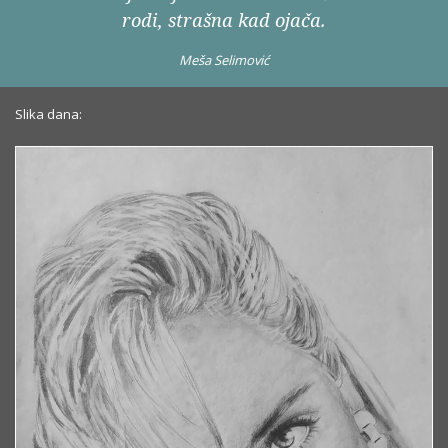
rodi, strašna kad ojača.
Meša Selimović
Slika dana: