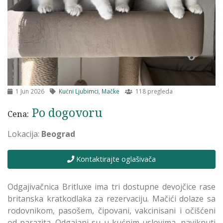
1 Jun 2026
Kućni Ljubimci
,
Mačke
118 pregleda
Po dogovoru
Cena:
Lokacija:
Beograd
Kontaktirajte oglašivača
Odgajivačnica Britluxe ima tri dostupne devojčice rase
britanska kratkodlaka za rezervaciju. Mačići dolaze sa
rodovnikom, pasošem, čipovani, vakcinisani i očišćeni
od parazita. Odgajani su u kućnim uslovima, naviknuti