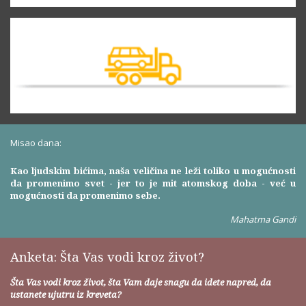
Misao dana:
Kao ljudskim bićima, naša veličina ne leži toliko u mogućnosti
da promenimo svet - jer to je mit atomskog doba - već u
mogućnosti da promenimo sebe.
Mahatma Gandi
Anketa: Šta Vas vodi kroz život?
Šta Vas vodi kroz život, šta Vam daje snagu da idete napred, da
ustanete ujutru iz kreveta?