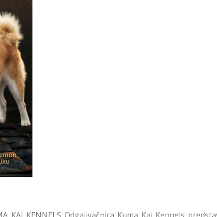
KAI KENNELS Odgajivačnica Kuma Kai Kennels predstavl