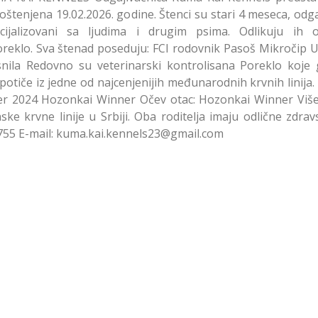
oštenjena 19.02.2026. godine. Štenci su stari 4 meseca, odg
jalizovani sa ljudima i drugim psima. Odlikuju ih o
oreklo. Sva štenad poseduju: FCI rodovnik Pasoš Mikročip 
snila Redovno su veterinarski kontrolisana Poreklo koje 
potiče iz jedne od najcenjenijih međunarodnih krvnih linija
r 2024 Hozonkai Winner Očev otac: Hozonkai Winner Više
e krvne linije u Srbiji. Oba roditelja imaju odlične zdrav
755 E-mail: kuma.kai.kennels23@gmail.com