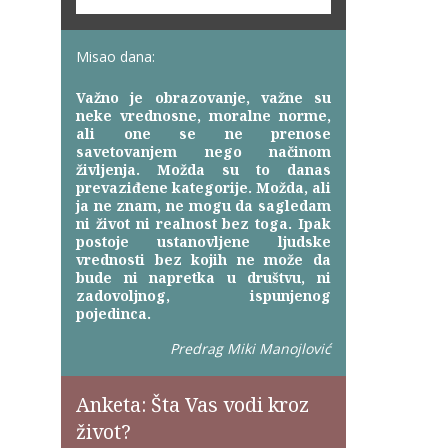
Misao dana:
Važno je obrazovanje, važne su
neke vrednosne, moralne norme,
ali one se ne prenose
savetovanjem nego načinom
življenja. Možda su to danas
prevaziđene kategorije. Možda, ali
ja ne znam, ne mogu da sagledam
ni život ni realnost bez toga. Ipak
postoje ustanovljene ljudske
vrednosti bez kojih ne može da
bude ni napretka u društvu, ni
zadovoljnog, ispunjenog
pojedinca.
Predrag Miki Manojlović
Anketa: Šta Vas vodi kroz
život?