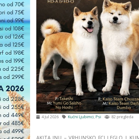
4 Jul 2026
Kućni Ljubimci
,
Psi
82 pregleda
AKITA INU – VRHUNSKO FCI LEGLO | KUMA 