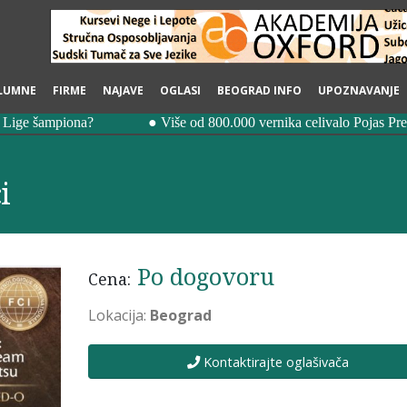
LUMNE
FIRME
NAJAVE
OGLASI
BEOGRAD INFO
UPOZNAVANJE
i
Po dogovoru
Cena:
Lokacija:
Beograd
Kontaktirajte oglašivača