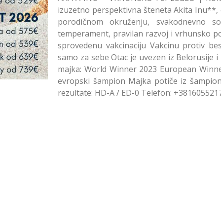
izuzetno perspektivna šteneta Akita Inu**, 
porodičnom okruženju, svakodnevno soci
temperament, pravilan razvoj i vrhunsko p
sprovedenu vakcinaciju Vakcinu protiv be
samo za sebe Otac je uvezen iz Belorusije i 
majka: World Winner 2023 European Winne
evropski šampion Majka potiče iz šampionsk
rezultate: HD-A / ED-0 Telefon: +381605521