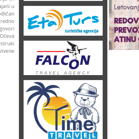
ajani u
dličan
Uredno
govori
. Očeva
struki
stvene