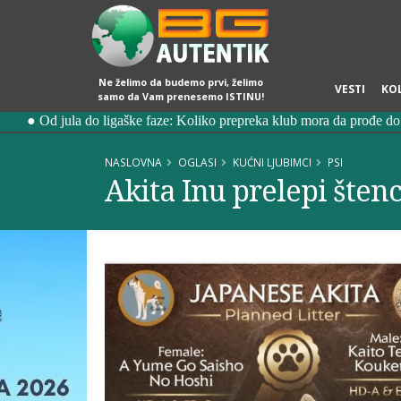
Ne želimo da budemo prvi, želimo
VESTI
KO
samo da Vam prenesemo ISTINU!
NASLOVNA
OGLASI
KUĆNI LJUBIMCI
PSI
Akita Inu prelepi štenc