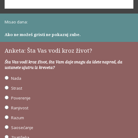
Misao dana:
Ako ne možeš gristi ne pokazuj zube.
Anketa: Šta Vas vodi kroz život?
Šta Vas vodi kroz život, šta Vam daje snagu da idete napred, da
ustanete ujutru iz kreveta?
Nada
Strast
Poverenje
Ranjivost
Razum
Saosećanje
Znatiželja