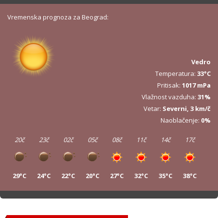
Vremenska prognoza za Beograd:
Vedro
Temperatura:
33°C
Pritisak:
1017 mPa
Vlažnost vazduha:
31%
Vetar:
Severni, 3 km/č
Naoblačenje:
0%
20č
23č
02č
05č
08č
11č
14č
17č
29°C
24°C
22°C
20°C
27°C
32°C
35°C
38°C
20č
23č
02č
05č
08č
11č
14č
17č