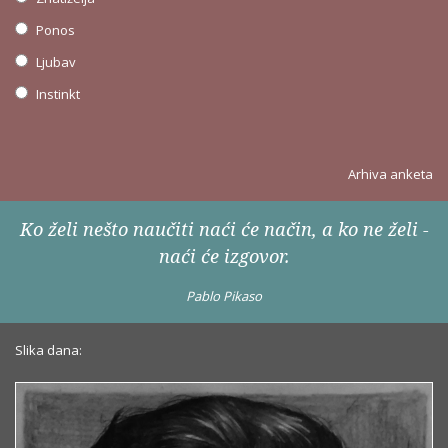
Ponos
Ljubav
Instinkt
Arhiva anketa
Ko želi nešto naučiti naći će način, a ko ne želi -
naći će izgovor.
Pablo Pikaso
Slika dana: