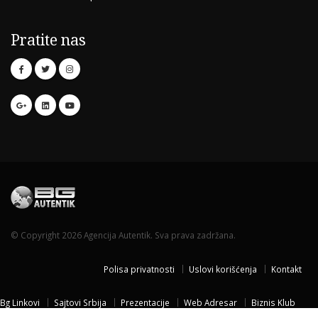
Pratite nas
© Copyright 2026 Agencija Autentik. Sva prava zadržana.
Polisa privatnosti
Uslovi korišćenja
Kontakt
Bg Linkovi
Sajtovi Srbija
Prezentacije
Web Adresar
Biznis Klub
Naissus Niš
Dom za stare
Temisvar Izlet