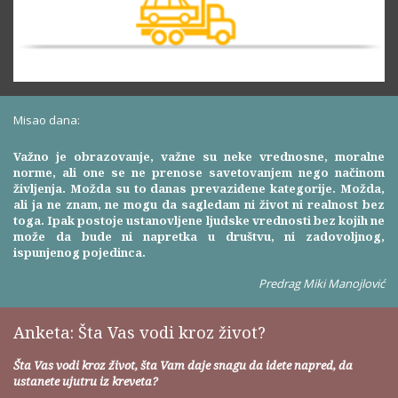
Misao dana:
Važno je obrazovanje, važne su neke vrednosne, moralne
norme, ali one se ne prenose savetovanjem nego načinom
življenja. Možda su to danas prevaziđene kategorije. Možda,
ali ja ne znam, ne mogu da sagledam ni život ni realnost bez
toga. Ipak postoje ustanovljene ljudske vrednosti bez kojih ne
može da bude ni napretka u društvu, ni zadovoljnog,
ispunjenog pojedinca.
Predrag Miki Manojlović
Anketa: Šta Vas vodi kroz život?
Šta Vas vodi kroz život, šta Vam daje snagu da idete napred, da
ustanete ujutru iz kreveta?