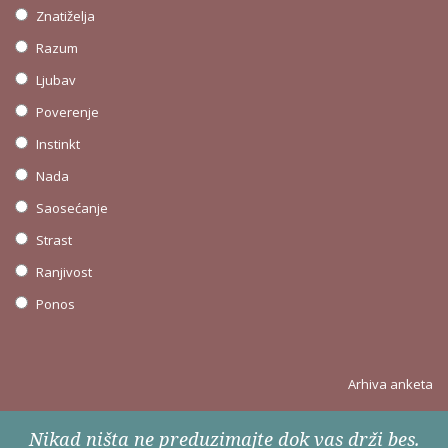
Znatiželja
Razum
Ljubav
Poverenje
Instinkt
Nada
Saosećanje
Strast
Ranjivost
Ponos
Arhiva anketa
Nikad ništa ne preduzimajte dok vas drži bes.