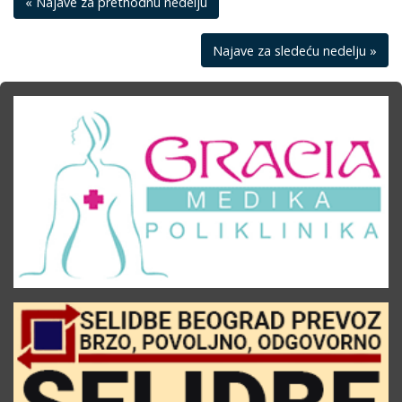
« Najave za prethodnu nedelju
Najave za sledeću nedelju »