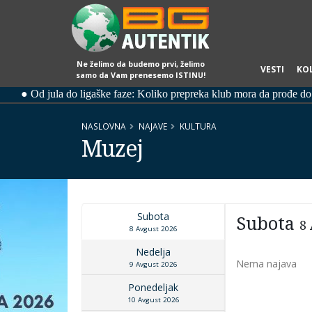
Ne želimo da budemo prvi, želimo
VESTI
KO
samo da Vam prenesemo ISTINU!
NASLOVNA
NAJAVE
KULTURA
Muzej
Subota
Subota
8
8 Avgust 2026
Nedelja
Nema najava
9 Avgust 2026
Ponedeljak
10 Avgust 2026