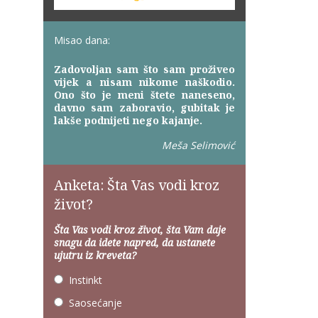
Misao dana:
Zadovoljan sam što sam proživeo
vijek a nisam nikome naškodio.
Ono što je meni štete naneseno,
davno sam zaboravio, gubitak je
lakše podnijeti nego kajanje.
Meša Selimović
Anketa: Šta Vas vodi kroz
život?
Šta Vas vodi kroz život, šta Vam daje
snagu da idete napred, da ustanete
ujutru iz kreveta?
Instinkt
Saosećanje