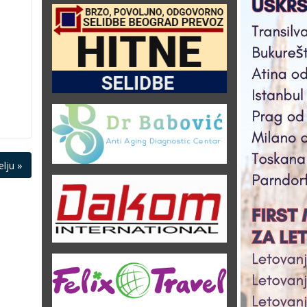
lju »