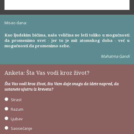
Misao dana:
Kao ljudskim bićima, naša veličina ne leži toliko u mogućnosti
da promenimo svet - jer to je mit atomskog doba - već u
mogućnosti da promenimo sebe.
Mahatma Gandi
Anketa: Šta Vas vodi kroz život?
Šta Vas vodi kroz život, šta Vam daje snagu da idete napred, da
ustanete ujutru iz kreveta?
Strast
Razum
Ljubav
Saosećanje