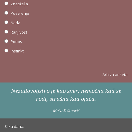
Znatiželja
Poverenje
Nada
Ranjivost
Ponos
Instinkt
Arhiva anketa
Nezadovoljstvo je kao zver: nemoćna kad se
rodi, strašna kad ojača.
Meša Selimović
Slika dana: