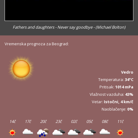
Fathers and daughters - Never say goodbye - (Michael Bolton)
Vremenska prognoza za Beograd:
Vedro
Temperatura:
34°C
Pritisak:
1014 mPa
Vlažnost vazduha:
43%
Vetar:
Istočni, 4 km/č
Naoblačenje:
0%
14č
17č
20č
23č
02č
05č
08č
11č